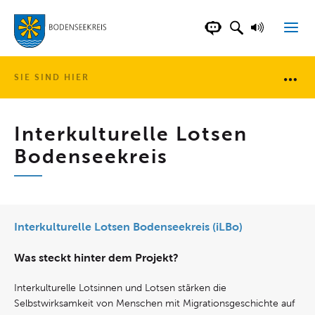
LANDKREIS BOD
SUCHFELD AN
VORLESE
CHATBOT DER WEB
SIE SIND HIER
Brotkr
Interkulturelle Lotsen
Bodenseekreis
Interkulturelle Lotsen Bodenseekreis (iLBo)
Was steckt hinter dem Projekt?
Interkulturelle Lotsinnen und Lotsen stärken die
Selbstwirksamkeit von Menschen mit Migrationsgeschichte auf