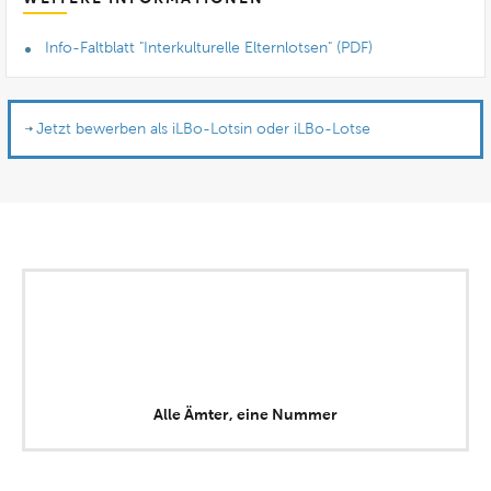
Info-Faltblatt "Interkulturelle Elternlotsen" (PDF)
Jetzt bewerben als iLBo-Lotsin oder iLBo-Lotse
Alle Ämter, eine Nummer