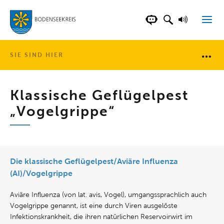
LANDKREIS BOD
SUCHFELD AN
VORLESE
CHATBOT DER WEB
SIE SIND HIER
Brotkr
Klassische Geflügelpest
„Vogelgrippe“
Die klassische Geflügelpest/Aviäre Influenza
(AI)/Vogelgrippe
Aviäre Influenza (von lat. avis, Vogel), umgangssprachlich auch
Vogelgrippe genannt, ist eine durch Viren ausgelöste
Infektionskrankheit, die ihren natürlichen Reservoirwirt im