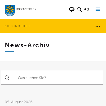
LANDKREIS BOD
SUCHFELD AN
VORLESE
CHATBOT DER WEB
SIE SIND HIER
Brotkr
News-Archiv
Suche starten
05. August 2026