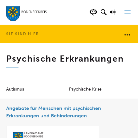
LANDKREIS BOD
SUCHFELD AN
VORLESE
CHATBOT DER WEB
SIE SIND HIER
Brotkr
Psychische Erkrankungen
Autismus
Psychische Krise
Angebote für Menschen mit psychischen
Erkrankungen und Behinderungen