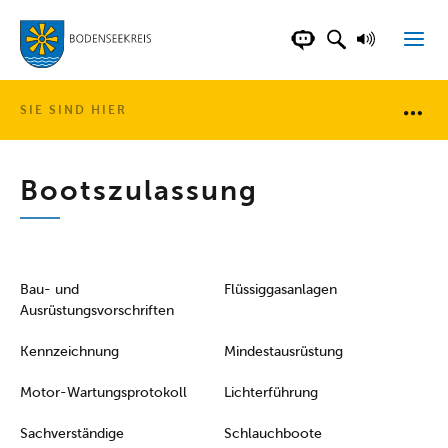
LANDKREIS BOD
SUCHFELD AN
VORLESE
CHATBOT DER WEB
SIE SIND HIER
Brotkr
Bootszulassung
Bau- und
Flüssiggasanlagen
Ausrüstungsvorschriften
Kennzeichnung
Mindestausrüstung
Motor-Wartungsprotokoll
Lichterführung
Sachverständige
Schlauchboote