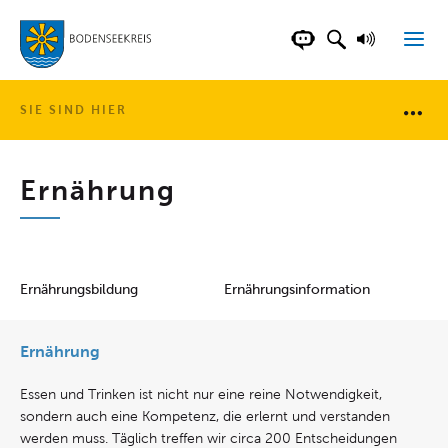
LANDKREIS BOD
SUCHFELD AN
VORLESE
CHATBOT DER WEB
SIE SIND HIER
Brotkr
Ernährung
Ernährungsbildung
Ernährungsinformation
Ernährung
Essen und Trinken ist nicht nur eine reine Notwendigkeit,
sondern auch eine Kompetenz, die erlernt und verstanden
werden muss. Täglich treffen wir circa 200 Entscheidungen