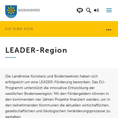
LANDKREIS BOD
SUCHFELD AN
VORLESE
CHATBOT DER WEB
SIE SIND HIER
Brotkr
LEADER-Region
Die Landkreise Konstanz und Bodenseekreis haben sich
erfolgreich um eine LEADER-Förderung beworben. Das EU-
Programm unterstützt die innovative Entwicklung der
westlichen Bodenseeregion. Mit den Fördergeldern können in
den kommenden vier Jahren Projekte finanziert werden, um in
den teilnehmenden Kommunen die aktuellen wirtschaftlichen,
gesellschaftlichen und ökologischen Veränderungsprozesse zu
gestalten.