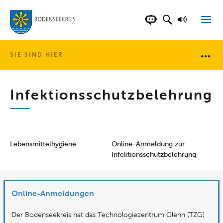
LANDKREIS BOD
SUCHFELD AN
VORLESE
CHATBOT DER WEB
SIE SIND HIER
Brotkr
Infektionsschutz­belehrung
Lebensmittelhygiene
Online-Anmeldung zur
Infektionsschutzbelehrung
Online-Anmeldungen
Der Bodenseekreis hat das Technologiezentrum Glehn (TZG)