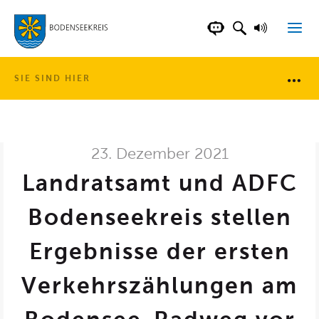
LANDKREIS BOD
SUCHFELD AN
VORLESE
CHATBOT DER WEB
SIE SIND HIER
Brotkr
23. Dezember 2021
Landratsamt und ADFC
Bodenseekreis stellen
Ergebnisse der ersten
Verkehrszählungen am