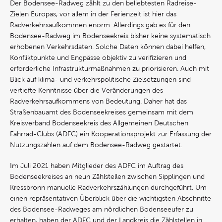
Der Bodensee-Radweg zählt zu den beliebtesten Radreise-
Zielen Europas, vor allem in der Ferienzeit ist hier das
Radverkehrsaufkommen enorm. Allerdings gab es für den
Bodensee-Radweg im Bodenseekreis bisher keine systematisch
erhobenen Verkehrsdaten. Solche Daten können dabei helfen,
Konfliktpunkte und Engpässe objektiv zu verifizieren und
erforderliche Infrastrukturmaßnahmen zu priorisieren. Auch mit
Blick auf klima- und verkehrspolitische Zielsetzungen sind
vertiefte Kenntnisse über die Veränderungen des
Radverkehrsaufkommens von Bedeutung. Daher hat das
Straßenbauamt des Bodenseekreises gemeinsam mit dem
Kreisverband Bodenseekreis des Allgemeinen Deutschen
Fahrrad-Clubs (ADFC) ein Kooperationsprojekt zur Erfassung der
Nutzungszahlen auf dem Bodensee-Radweg gestartet.
Im Juli 2021 haben Mitglieder des ADFC im Auftrag des
Bodenseekreises an neun Zählstellen zwischen Sipplingen und
Kressbronn manuelle Radverkehrszählungen durchgeführt. Um
einen repräsentativen Überblick über die wichtigsten Abschnitte
des Bodensee-Radweges am nördlichen Bodenseeufer zu
erhalten, haben der ADFC und der Landkreis die Zählstellen in