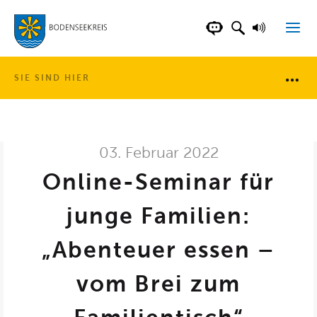
LANDKREIS BOD
SUCHFELD AN
VORLESE
CHATBOT DER WEB
SIE SIND HIER
Brotkr
03. Februar 2022
Online-Seminar für
junge Familien:
„Abenteuer essen –
vom Brei zum