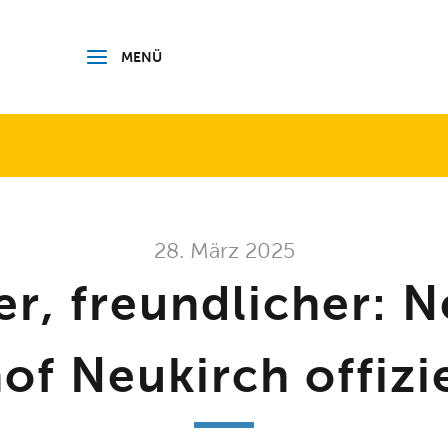
 BODENSEEKREIS
MENÜ
28. März 2025
er, freundlicher: N
of Neukirch offizie