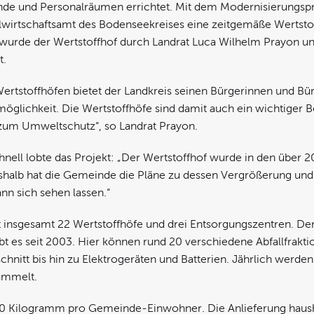
nde und Personalräumen errichtet. Mit dem Modernisierungspr
llwirtschaftsamt des Bodenseekreises eine zeitgemäße Wertsto
 wurde der Wertstoffhof durch Landrat Luca Wilhelm Prayon u
t.
Wertstoffhöfen bietet der Landkreis seinen Bürgerinnen und B
lichkeit. Die Wertstoffhöfe sind damit auch ein wichtiger Be
um Umweltschutz“, so Landrat Prayon.
nell lobte das Projekt: „Der Wertstoffhof wurde in den über 2
alb hat die Gemeinde die Pläne zu dessen Vergrößerung und 
ann sich sehen lassen.“
 insgesamt 22 Wertstoffhöfe und drei Entsorgungszentren. Den
bt es seit 2003. Hier können rund 20 verschiedene Abfallfrakt
chnitt bis hin zu Elektrogeräten und Batterien. Jährlich werde
sammelt.
 80 Kilogramm pro Gemeinde-Einwohner. Die Anlieferung hausha