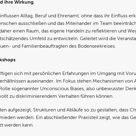
d ihre Wirkung
flussen Alltag, Beruf und Ehrenamt, ohne dass ihr Einfluss er
nschen ausschließen und das Miteinander im Team beeinträc
aher einen Raum, das eigene Handeln zu reflektieren und Weg
rtschätzendes Umfeld zu entwickeln. Geleitet wird die Veranst
uen- und Familienbeauftragten des Bodenseekreises.
rkshops
tigen sich mit persönlichen Erfahrungen im Umgang mit Vorur
erhältnissen auseinander. Im Fokus stehen Mechanismen von
 Rolle sogenannter Unconscious Biases, also unbewusster De
ollt zu diskriminierendem Verhalten führen können.
 aufgezeigt, Strukturen und Abläufe so zu gestalten, dass Ch
ieden werden. Ein abschließender Praxisteil zeigt, wie das G
zt werden kann.