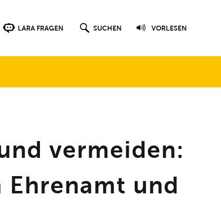
SUCHFELD ANZEIGEN UND SUCHFELD 
VORLESEFUNKTION D
CHATBOT DER WEBSEITE STARTEN
LARA FRAGEN
SUCHEN
VORLESEN
 und vermeiden:
m Ehrenamt und