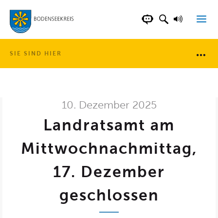
LANDKREIS BOD
SUCHFELD AN
VORLESE
CHATBOT DER WEB
SIE SIND HIER
Brotkr
10. Dezember 2025
Landratsamt am
Mittwochnachmittag,
17. Dezember
geschlossen