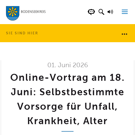
LANDKREIS BOD
SUCHFELD AN
VORLESE
CHATBOT DER WEB
SIE SIND HIER
Brotkr
01. Juni 2026
Online-Vortrag am 18.
Juni: Selbstbestimmte
Vorsorge für Unfall,
Krankheit, Alter