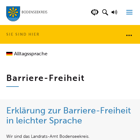
LANDKREIS BOD
SUCHFELD AN
VORLESE
CHATBOT DER WEB
SIE SIND HIER
Brotkr
Alltagssprache
Barriere-Freiheit
Erklärung zur Barriere-Freiheit
in leichter Sprache
Wir sind das Landrats-Amt Bodenseekreis.