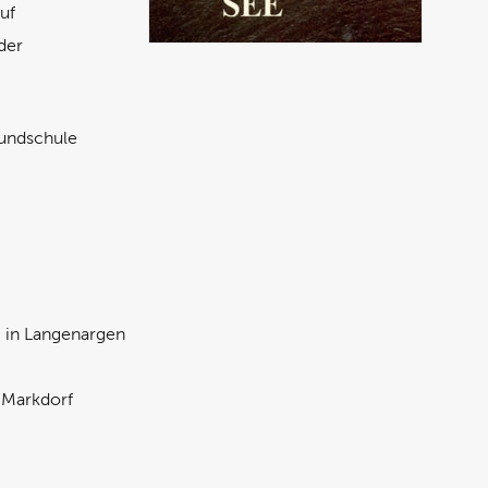
uf
der
rundschule
g in Langenargen
n Markdorf