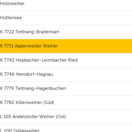
Holzweiher
Hüttensee
K 7722 Tettnang-Braitenrain
K 7731 Appenweiler Weiher
K 7742 Hepbacher-Leimbacher Ried
K 7746 Ittendorf-Hagnau
K 7779 Tettnang-Hagenbuchen
K 7782 Killenweiher (Süd)
L 105 Andelshofer Weiher (Ost)
L 200 Spitalweiher