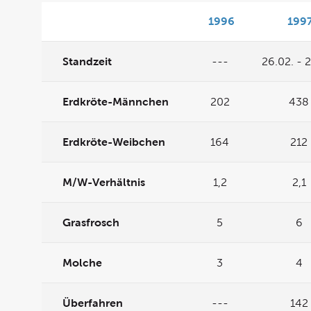
1996
199
Standzeit
---
26.02. - 
Erdkröte-Männchen
202
438
Erdkröte-Weibchen
164
212
M/W-Verhältnis
1,2
2,1
Grasfrosch
5
6
Molche
3
4
Überfahren
---
142