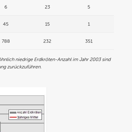
6
23
5
45
15
1
788
232
351
nlich niedrige Erdkröten-Anzahl im Jahr 2003 sind
ung zurückzuführen.