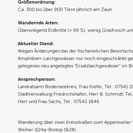
Größenordnung:
Ca. 300 bis über 900 Tiere jährlich am Zaun
Wandernde Arten:
Überwiegend Erdkröte (> 90 %), wenig Grasfrosch u
Aktueller Stand:
Wegen Änderungen bei der fischereilichen Bewirtschaf
Amphibien-Laichgewässer nur noch eingeschränkt gee
gelegenes neu angelegtes "Ersatzlaichgewässer" im B
Ansprechperson:
Landratsamt Bodenseekreis, Frau Kiefer, Tel.: 07541
Stadtverwaltung Friedrichshafen, Herr B. Schmidt, Te
Herr und Frau Sachs, Tel.: 07542 1846
Wanderung über zwei Kreisstraßen zum Appenweiler We
Weiher (§24a-Biotop 1628).