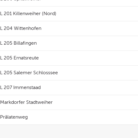
L 201 Killenweiher (Nord)
L 204 Wittenhofen
L 205 Billafingen
L 205 Ernatsreute
L 205 Salemer Schlosssee
L 207 Immenstaad
Markdorfer Stadtweiher
Prälatenweg