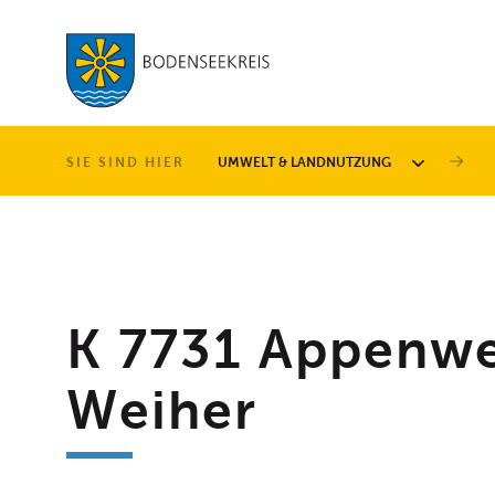
LANDKREIS
SIE SIND HIER
UMWELT & LANDNUTZUNG
Menüebene 
K 7731 Appenwe
Weiher