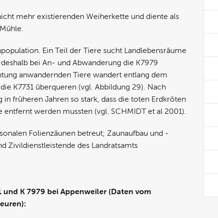
nicht mehr existierenden Weiherkette und diente als
 Mühle.
opulation. Ein Teil der Tiere sucht Landlebensräume
 deshalb bei An- und Abwanderung die K7979
ichtung anwandernden Tiere wandert entlang dem
ie K7731 überqueren (vgl. Abbildung 29). Nach
in früheren Jahren so stark, dass die toten Erdkröten
 entfernt werden mussten (vgl. SCHMIDT et al 2001).
isonalen Folienzäunen betreut; Zaunaufbau und -
 Zivildienstleistende des Landratsamts
1 und K 7979 bei Appenweiler (Daten vom
uren):